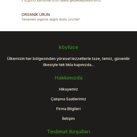
2 iş günü içerisinde ürün iadesi gerçekleştirebilirsiniz.
ORGANİK ÜRÜN
Tamamen organik sağlık dostu ürünler!
köylüce
Ülkemizin her bölgesinden yöresel lezzetlerle taze, temiz, güvenilir
ilkesiyle tek tıkla kapınızda...
Hakkımızda
Hikayemiz
Çalışma Saatlerimiz
Firma Bilgileri
İletişim
Teslimat Koşulları