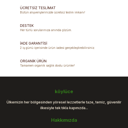
Görüş ve önerileriniz için teşekkür ederiz.
ÜCRETSİZ TESLİMAT
Bütün alışverişlerinizde ücretsiz teslim imkanı!
Ürün resmi kalitesiz, bozuk veya görüntülenemiyor.
DESTEK
Ürün açıklamasında eksik bilgiler bulunuyor.
Her türlü sorularınıza anında çözüm.
Ürün bilgilerinde hatalar bulunuyor.
Ürün fiyatı diğer sitelerden daha pahalı.
İADE GARANTİSİ
2 iş günü içerisinde ürün iadesi gerçekleştirebilirsiniz.
Bu ürüne benzer farklı alternatifler olmalı.
ORGANİK ÜRÜN
Tamamen organik sağlık dostu ürünler!
Gönder
köylüce
Ülkemizin her bölgesinden yöresel lezzetlerle taze, temiz, güvenilir
ilkesiyle tek tıkla kapınızda...
Hakkımızda