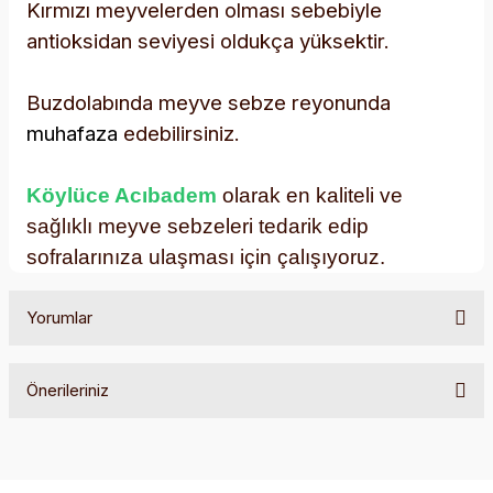
Kırmızı meyvelerden olması sebebiyle
antioksidan seviyesi oldukça yüksektir.
Buzdolabında meyve sebze reyonunda
muhafaza
edebilirsiniz.
Köylüce Acıbadem
olarak en kaliteli ve
sağlıklı meyve sebzeleri tedarik edip
sofralarınıza ulaşması için çalışıyoruz.
Yorumlar
Önerileriniz
Bu ürüne ilk yorumu siz yapın!
Bu ürünün fiyat bilgisi, resim, ürün açıklamalarında ve diğer
konularda yetersiz gördüğünüz noktaları öneri formunu
Yorum Yaz
kullanarak tarafımıza iletebilirsiniz.