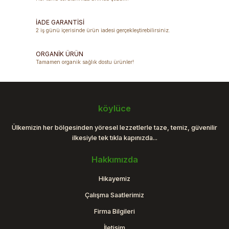
İADE GARANTİSİ
2 iş günü içerisinde ürün iadesi gerçekleştirebilirsiniz.
ORGANİK ÜRÜN
Tamamen organik sağlık dostu ürünler!
köylüce
Ülkemizin her bölgesinden yöresel lezzetlerle taze, temiz, güvenilir
ilkesiyle tek tıkla kapınızda...
Hakkımızda
Hikayemiz
Çalışma Saatlerimiz
Firma Bilgileri
İletişim