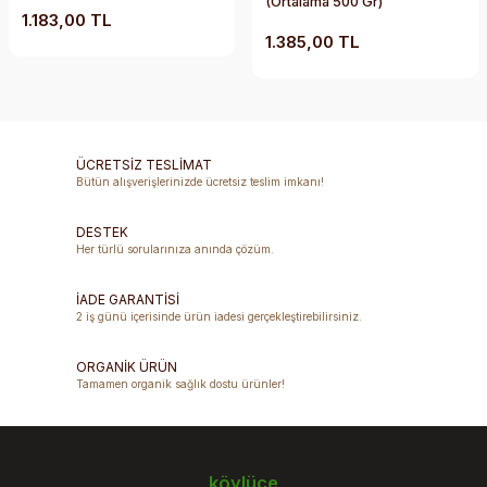
(Ortalama 500 Gr)
1.183,00 TL
1.385,00 TL
ÜCRETSİZ TESLİMAT
Bütün alışverişlerinizde ücretsiz teslim imkanı!
DESTEK
Her türlü sorularınıza anında çözüm.
İADE GARANTİSİ
2 iş günü içerisinde ürün iadesi gerçekleştirebilirsiniz.
ORGANİK ÜRÜN
Tamamen organik sağlık dostu ürünler!
köylüce