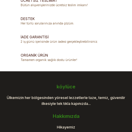
ÜCRETSİZ TESLİMAT
Bütün alışverişlerinizde ücretsiz teslim imkanı!
Ürün resmi kalitesiz, bozuk veya görüntülenemiyor.
DESTEK
Ürün açıklamasında eksik bilgiler bulunuyor.
Her türlü sorularınıza anında çözüm.
Ürün bilgilerinde hatalar bulunuyor.
Ürün fiyatı diğer sitelerden daha pahalı.
İADE GARANTİSİ
2 iş günü içerisinde ürün iadesi gerçekleştirebilirsiniz.
Bu ürüne benzer farklı alternatifler olmalı.
ORGANİK ÜRÜN
Tamamen organik sağlık dostu ürünler!
Gönder
köylüce
Ülkemizin her bölgesinden yöresel lezzetlerle taze, temiz, güvenilir
ilkesiyle tek tıkla kapınızda...
Hakkımızda
Hikayemiz