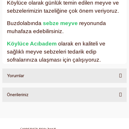
Köylüce olarak günlük temin edilen meyve ve
sebzelerimizin tazeliğine çok önem veriyoruz.
Buzdolabında
sebze meyve
reyonunda
muhafaza edebilirsiniz.
Köylüce Acıbadem
olarak en kaliteli ve
sağlıklı meyve sebzeleri tedarik edip
sofralarınıza ulaşması için çalışıyoruz.
Yorumlar
Önerileriniz
Bu ürüne ilk yorumu siz yapın!
Bu ürünün fiyat bilgisi, resim, ürün açıklamalarında ve diğer
konularda yetersiz gördüğünüz noktaları öneri formunu
Yorum Yaz
kullanarak tarafımıza iletebilirsiniz.
Görüş ve önerileriniz için teşekkür ederiz.