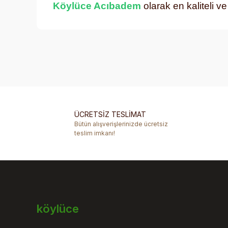
Köylüce Acıbadem
olarak en kaliteli v
Bu ürünün fiyat bilgisi, resim, ürün açıklamalarında ve 
Görüş ve önerileriniz için teşekkür ederiz.
Ürün resmi kalitesiz, bozuk veya görüntülenemiyor.
Ürün açıklamasında eksik bilgiler bulunuyor.
ÜCRETSİZ TESLİMAT
Ürün bilgilerinde hatalar bulunuyor.
Bütün alışverişlerinizde ücretsiz
Ürün fiyatı diğer sitelerden daha pahalı.
teslim imkanı!
Bu ürüne benzer farklı alternatifler olmalı.
köylüce