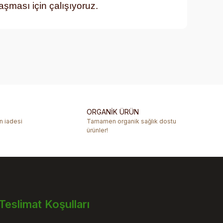
laşması için çalışıyoruz.
rafımıza iletebilirsiniz.
ORGANİK ÜRÜN
ün iadesi
Tamamen organik sağlık dostu
ürünler!
Teslimat Koşulları