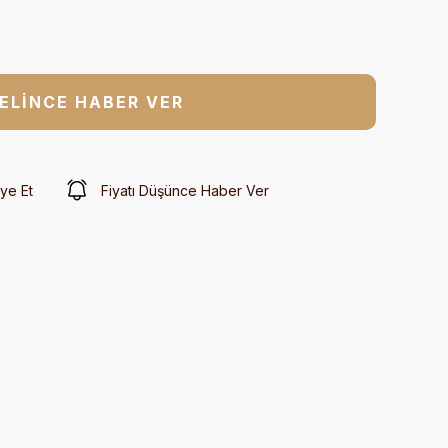
ELİNCE HABER VER
ye Et
Fiyatı Düşünce Haber Ver