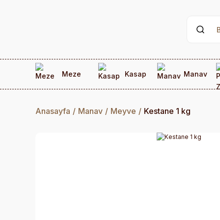
Meze
Kasap
Manav
Anasayfa
Manav
Meyve
Kestane 1 kg