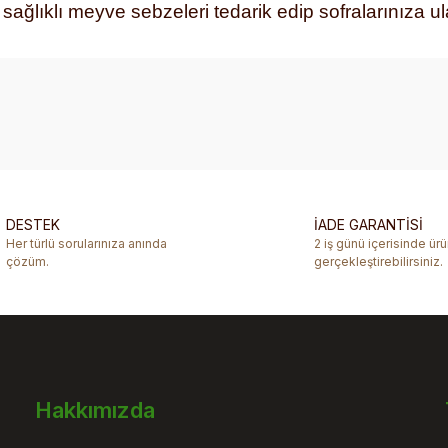
e sağlıklı meyve sebzeleri tedarik edip sofralarınıza u
diğer konularda yetersiz gördüğünüz noktaları öneri formunu kullanarak ta
Bu ürüne ilk yorumu siz yapın!
Yorum Yaz
DESTEK
İADE GARANTİSİ
Her türlü sorularınıza anında
2 iş günü içerisinde ür
çözüm.
gerçekleştirebilirsiniz.
Hakkımızda
Gönder