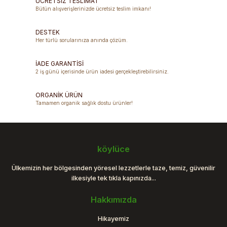
ÜCRETSİZ TESLİMAT
Bütün alışverişlerinizde ücretsiz teslim imkanı!
Ürün resmi kalitesiz, bozuk veya görüntülenemiyor.
DESTEK
Ürün açıklamasında eksik bilgiler bulunuyor.
Her türlü sorularınıza anında çözüm.
Ürün bilgilerinde hatalar bulunuyor.
Ürün fiyatı diğer sitelerden daha pahalı.
İADE GARANTİSİ
2 iş günü içerisinde ürün iadesi gerçekleştirebilirsiniz.
Bu ürüne benzer farklı alternatifler olmalı.
ORGANİK ÜRÜN
Tamamen organik sağlık dostu ürünler!
Gönder
köylüce
Ülkemizin her bölgesinden yöresel lezzetlerle taze, temiz, güvenilir
ilkesiyle tek tıkla kapınızda...
Hakkımızda
Hikayemiz