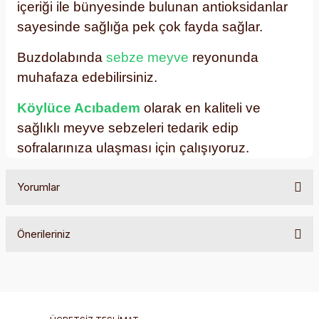
içeriği ile bünyesinde bulunan antioksidanlar
sayesinde
sağlığa pek çok fayda sağlar.
Buzdolabında
sebze meyve
reyonunda
muhafaza edebilirsiniz.
Köylüce Acıbadem
olarak en kaliteli ve
sağlıklı meyve sebzeleri tedarik edip
sofralarınıza ulaşması için çalışıyoruz.
Yorumlar
Önerileriniz
Bu ürüne ilk yorumu siz yapın!
Bu ürünün fiyat bilgisi, resim, ürün açıklamalarında ve diğer
konularda yetersiz gördüğünüz noktaları öneri formunu
Yorum Yaz
kullanarak tarafımıza iletebilirsiniz.
Görüş ve önerileriniz için teşekkür ederiz.