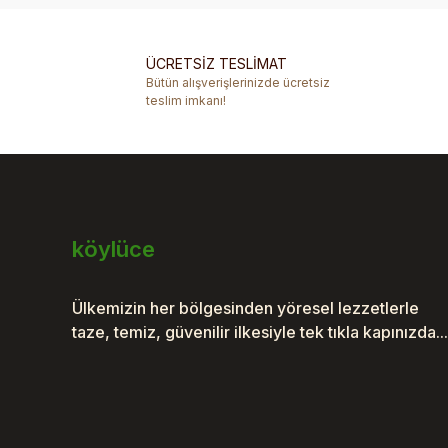
ÜCRETSİZ TESLİMAT
Bütün alışverişlerinizde ücretsiz
teslim imkanı!
köylüce
Ülkemizin her bölgesinden yöresel lezzetlerle
taze, temiz, güvenilir ilkesiyle tek tıkla kapınızda...