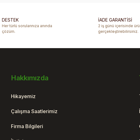
DESTEK
İADE GARANTİSİ
Her türlü sorularınıza anında
2 iş günü içerisinde ür
çözüm.
gerçekleştirebilirsiniz.
Hakkımızda
Hikayemiz
Çalışma Saatlerimiz
Firma Bilgileri