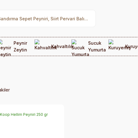
Peynir
Sucuk
Kahvaltılık
Kuruy
Zeytin
Yumurta
akiler