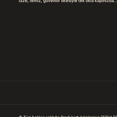
taze, temiz, güvenilir ilkesiyle tek tıkla kapınızda...