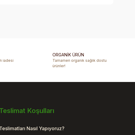
rafımıza iletebilirsiniz.
ORGANİK ÜRÜN
ün iadesi
Tamamen organik sağlık dostu
ürünler!
Teslimat Koşulları
Teslimatları Nasıl Yapıyoruz?