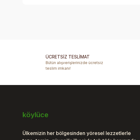
Bu ürünün fiyat bilgisi, resim, ürün açıklamalarında ve 
Görüş ve önerileriniz için teşekkür ederiz.
Ürün resmi kalitesiz, bozuk veya görüntülenemiyor.
Ürün açıklamasında eksik bilgiler bulunuyor.
ÜCRETSİZ TESLİMAT
Ürün bilgilerinde hatalar bulunuyor.
Bütün alışverişlerinizde ücretsiz
Ürün fiyatı diğer sitelerden daha pahalı.
teslim imkanı!
Bu ürüne benzer farklı alternatifler olmalı.
köylüce
Ülkemizin her bölgesinden yöresel lezzetlerle