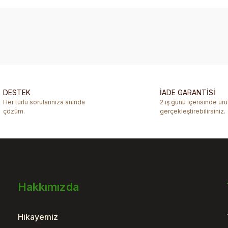
diğer konularda yetersiz gördüğünüz noktaları öneri formunu kullanarak ta
Bu ürüne ilk yorumu siz yapın!
Yorum Yaz
DESTEK
İADE GARANTİSİ
Her türlü sorularınıza anında
2 iş günü içerisinde ür
çözüm.
gerçekleştirebilirsiniz.
Hakkımızda
Gönder
Hikayemiz