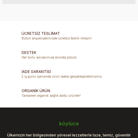
Bu ürüne ilk yorumu siz yapın!
Bu ürünün fiyat bilgisi, resim, ürün açıklamalarında ve diğer
konularda yetersiz gördüğünüz noktaları öneri formunu
Yorum Yaz
kullanarak tarafımıza iletebilirsiniz.
Görüş ve önerileriniz için teşekkür ederiz.
ÜCRETSİZ TESLİMAT
Bütün alışverişlerinizde ücretsiz teslim imkanı!
Ürün resmi kalitesiz, bozuk veya görüntülenemiyor.
DESTEK
Ürün açıklamasında eksik bilgiler bulunuyor.
Her türlü sorularınıza anında çözüm.
Ürün bilgilerinde hatalar bulunuyor.
Ürün fiyatı diğer sitelerden daha pahalı.
İADE GARANTİSİ
2 iş günü içerisinde ürün iadesi gerçekleştirebilirsiniz.
Bu ürüne benzer farklı alternatifler olmalı.
ORGANİK ÜRÜN
Tamamen organik sağlık dostu ürünler!
Gönder
köylüce
Ülkemizin her bölgesinden yöresel lezzetlerle taze, temiz, güvenilir