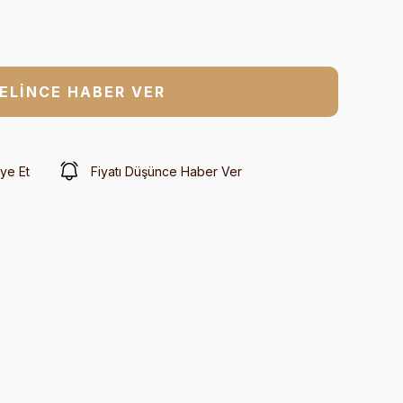
ELİNCE HABER VER
ye Et
Fiyatı Düşünce Haber Ver