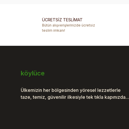
Ürün resmi kalitesiz, bozuk veya görüntülenemiyor.
Ürün açıklamasında eksik bilgiler bulunuyor.
ÜCRETSİZ TESLİMAT
Ürün bilgilerinde hatalar bulunuyor.
Bütün alışverişlerinizde ücretsiz
Ürün fiyatı diğer sitelerden daha pahalı.
teslim imkanı!
Bu ürüne benzer farklı alternatifler olmalı.
köylüce
Ülkemizin her bölgesinden yöresel lezzetlerle
taze, temiz, güvenilir ilkesiyle tek tıkla kapınızda...