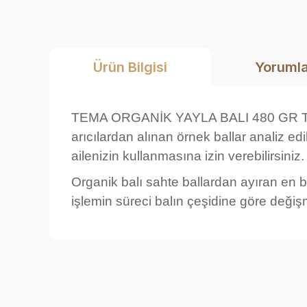
Ürün Bilgisi
Yoruml
TEMA ORGANİK YAYLA BALI 480 GR TEM
arıcılardan alınan örnek ballar analiz edil
ailenizin kullanmasına izin verebilirsiniz.
Organik balı sahte ballardan ayıran en b
işlemin süreci balın çeşidine göre değiş
Bu ürünün fiyat bilgisi, resim, ürün açıklamalarında ve 
Görüş ve önerileriniz için teşekkür ederiz.