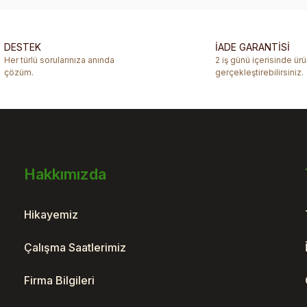
Yorum Yaz
DESTEK
İADE GARANTİSİ
Her türlü sorularınıza anında
2 iş günü içerisinde ür
çözüm.
gerçekleştirebilirsiniz.
Hakkımızda
Gönder
Hikayemiz
Çalışma Saatlerimiz
Firma Bilgileri