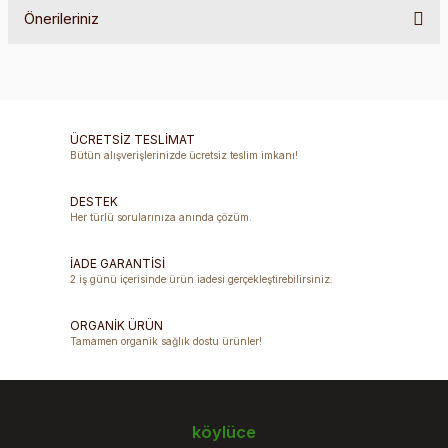
Önerileriniz
Bu ürüne ilk yorumu siz yapın!
Bu ürünün fiyat bilgisi, resim, ürün açıklamalarında ve diğer
konularda yetersiz gördüğünüz noktaları öneri formunu
Yorum Yaz
kullanarak tarafımıza iletebilirsiniz.
Görüş ve önerileriniz için teşekkür ederiz.
ÜCRETSİZ TESLİMAT
Bütün alışverişlerinizde ücretsiz teslim imkanı!
Ürün resmi kalitesiz, bozuk veya görüntülenemiyor.
DESTEK
Ürün açıklamasında eksik bilgiler bulunuyor.
Her türlü sorularınıza anında çözüm.
Ürün bilgilerinde hatalar bulunuyor.
Ürün fiyatı diğer sitelerden daha pahalı.
İADE GARANTİSİ
2 iş günü içerisinde ürün iadesi gerçekleştirebilirsiniz.
Bu ürüne benzer farklı alternatifler olmalı.
ORGANİK ÜRÜN
Tamamen organik sağlık dostu ürünler!
Gönder
köylüce