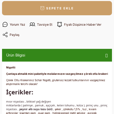
SEPETE EKLE
Yorum Yaz
Tavsiye Et
Fiyatı Düşünce Haber Ver
Paylaş
Ürün Bilgisi
Nigotti
Çantaya atmalık mini paketiyle molalarınızın vazgeçilmez çörek otlu krakeri
Çörek Otlu Krakerimiz Schär Nigotti, glutensiz lezzet tutkunlarının vazgeçilmez
atıştırmalık tercihi olacak!
İçerikler:
mısır nişastası
,
bitkisel yağ değişen
miktarlarda
(
palmiye
,
pamuk
,
ayçiçek
,
keten tohumu
,
kolza
),
pirinç unu
,
pirinç
nişastası
,
peynir altı suyu tozu (süt)
,
şeker
,
çörekotu 1,5%
,
tuz
,
kıvam
arttırıcılar:
ksantan gam
,
guar gam
,
hidroksipropil metil selüloz
;
ayçiçek