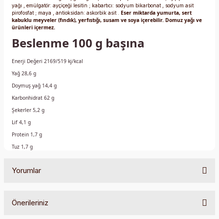
yağı
,
emülgatör:
ayçiçeği lesitin
;
kabartıcı:
sodyum bikarbonat
,
sodyum asit
Eser miktarda yumurta, sert
pirofosfat
;
maya
,
antioksidan:
askorbik asit
.
kabuklu meyveler (fındık), yerfıstığı, susam ve soya içerebilir.
Domuz yağı ve
ürünleri içermez.
Beslenme 100 g başına
Enerji Değeri 2169/519 kj/kcal
Yağ 28,6 g
Doymuş yağ 14,4 g
Karbonhidrat 62 g
Şekerler 5,2 g
Lif 4,1 g
Protein 1,7 g
Tuz 1,7 g
Yorumlar
Önerileriniz
Bu ürüne ilk yorumu siz yapın!