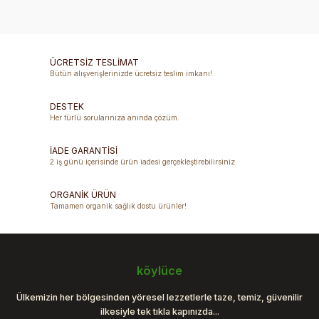
Bu ürünün fiyat bilgisi, resim, ürün açıklamalarında ve diğer
konularda yetersiz gördüğünüz noktaları öneri formunu
Yorum Yaz
kullanarak tarafımıza iletebilirsiniz.
Görüş ve önerileriniz için teşekkür ederiz.
ÜCRETSİZ TESLİMAT
Bütün alışverişlerinizde ücretsiz teslim imkanı!
Ürün resmi kalitesiz, bozuk veya görüntülenemiyor.
DESTEK
Ürün açıklamasında eksik bilgiler bulunuyor.
Her türlü sorularınıza anında çözüm.
Ürün bilgilerinde hatalar bulunuyor.
Ürün fiyatı diğer sitelerden daha pahalı.
İADE GARANTİSİ
2 iş günü içerisinde ürün iadesi gerçekleştirebilirsiniz.
Bu ürüne benzer farklı alternatifler olmalı.
ORGANİK ÜRÜN
Tamamen organik sağlık dostu ürünler!
Gönder
köylüce
Ülkemizin her bölgesinden yöresel lezzetlerle taze, temiz, güvenilir
ilkesiyle tek tıkla kapınızda...