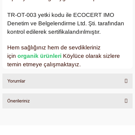
TR-OT-003 yetki kodu ile ECOCERT IMO
Denetim ve Belgelendirme Ltd. Şti. tarafından
kontrol edilerek sertifikalandırılmıştır.
Hem sağlığınız hem de sevdikleriniz
için
organik ürünleri
Köylüce olarak sizlere
temin etmeye çalışmaktayız.
Yorumlar
Önerileriniz
Bu ürüne ilk yorumu siz yapın!
Bu ürünün fiyat bilgisi, resim, ürün açıklamalarında ve diğer
konularda yetersiz gördüğünüz noktaları öneri formunu
Yorum Yaz
kullanarak tarafımıza iletebilirsiniz.
Görüş ve önerileriniz için teşekkür ederiz.