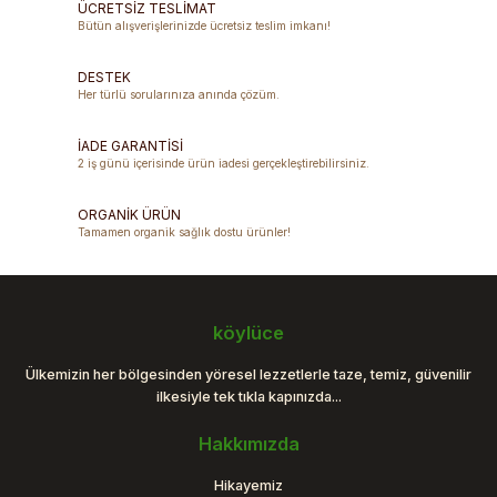
ÜCRETSİZ TESLİMAT
Bütün alışverişlerinizde ücretsiz teslim imkanı!
Ürün resmi kalitesiz, bozuk veya görüntülenemiyor.
DESTEK
Ürün açıklamasında eksik bilgiler bulunuyor.
Her türlü sorularınıza anında çözüm.
Ürün bilgilerinde hatalar bulunuyor.
Ürün fiyatı diğer sitelerden daha pahalı.
İADE GARANTİSİ
2 iş günü içerisinde ürün iadesi gerçekleştirebilirsiniz.
Bu ürüne benzer farklı alternatifler olmalı.
ORGANİK ÜRÜN
Tamamen organik sağlık dostu ürünler!
Gönder
köylüce
Ülkemizin her bölgesinden yöresel lezzetlerle taze, temiz, güvenilir
ilkesiyle tek tıkla kapınızda...
Hakkımızda
Hikayemiz