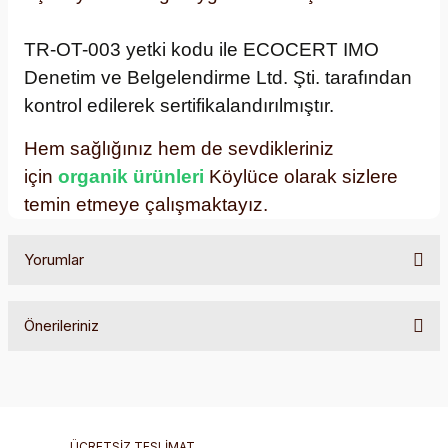
TR-OT-003 yetki kodu ile ECOCERT IMO
Denetim ve Belgelendirme Ltd. Şti. tarafından
kontrol edilerek sertifikalandırılmıştır.
Hem sağlığınız hem de sevdikleriniz
için
organik ürünleri
Köylüce olarak sizlere
temin etmeye çalışmaktayız.
Yorumlar
Önerileriniz
Bu ürüne ilk yorumu siz yapın!
Bu ürünün fiyat bilgisi, resim, ürün açıklamalarında ve diğer
konularda yetersiz gördüğünüz noktaları öneri formunu
Yorum Yaz
kullanarak tarafımıza iletebilirsiniz.
Görüş ve önerileriniz için teşekkür ederiz.
ÜCRETSİZ TESLİMAT