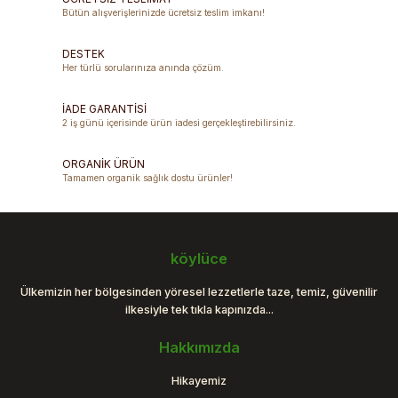
Bütün alışverişlerinizde ücretsiz teslim imkanı!
Ürün resmi kalitesiz, bozuk veya görüntülenemiyor.
DESTEK
Ürün açıklamasında eksik bilgiler bulunuyor.
Her türlü sorularınıza anında çözüm.
Ürün bilgilerinde hatalar bulunuyor.
Ürün fiyatı diğer sitelerden daha pahalı.
İADE GARANTİSİ
2 iş günü içerisinde ürün iadesi gerçekleştirebilirsiniz.
Bu ürüne benzer farklı alternatifler olmalı.
ORGANİK ÜRÜN
Tamamen organik sağlık dostu ürünler!
Gönder
köylüce
Ülkemizin her bölgesinden yöresel lezzetlerle taze, temiz, güvenilir
ilkesiyle tek tıkla kapınızda...
Hakkımızda
Hikayemiz