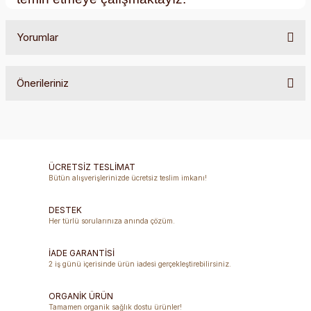
Yorumlar
Önerileriniz
Bu ürüne ilk yorumu siz yapın!
Bu ürünün fiyat bilgisi, resim, ürün açıklamalarında ve diğer
konularda yetersiz gördüğünüz noktaları öneri formunu
Yorum Yaz
kullanarak tarafımıza iletebilirsiniz.
Görüş ve önerileriniz için teşekkür ederiz.
ÜCRETSİZ TESLİMAT
Bütün alışverişlerinizde ücretsiz teslim imkanı!
Ürün resmi kalitesiz, bozuk veya görüntülenemiyor.
DESTEK
Ürün açıklamasında eksik bilgiler bulunuyor.
Her türlü sorularınıza anında çözüm.
Ürün bilgilerinde hatalar bulunuyor.
Ürün fiyatı diğer sitelerden daha pahalı.
İADE GARANTİSİ
2 iş günü içerisinde ürün iadesi gerçekleştirebilirsiniz.
Bu ürüne benzer farklı alternatifler olmalı.
ORGANİK ÜRÜN
Tamamen organik sağlık dostu ürünler!