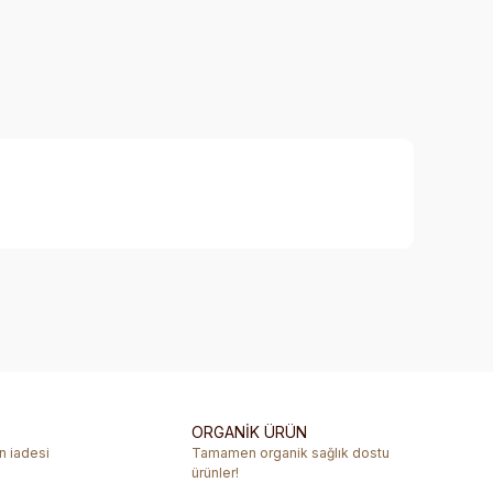
rafımıza iletebilirsiniz.
ORGANİK ÜRÜN
ün iadesi
Tamamen organik sağlık dostu
ürünler!