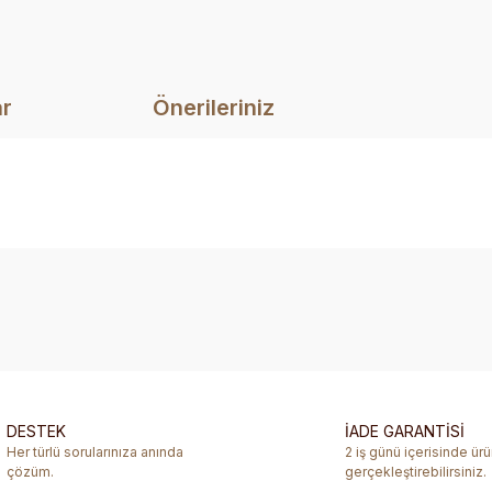
ar
Önerileriniz
diğer konularda yetersiz gördüğünüz noktaları öneri formunu kullanarak ta
Bu ürüne ilk yorumu siz yapın!
Yorum Yaz
DESTEK
İADE GARANTİSİ
Her türlü sorularınıza anında
2 iş günü içerisinde ür
çözüm.
gerçekleştirebilirsiniz.