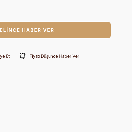
ELİNCE HABER VER
ye Et
Fiyatı Düşünce Haber Ver