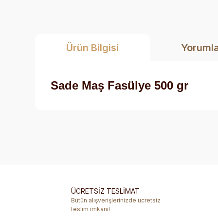
Ürün Bilgisi
Yoruml
Sade Maş Fasülye 500 gr
Bu ürünün fiyat bilgisi, resim, ürün açıklamalarında ve 
Görüş ve önerileriniz için teşekkür ederiz.
Ürün resmi kalitesiz, bozuk veya görüntülenemiyor.
Ürün açıklamasında eksik bilgiler bulunuyor.
ÜCRETSİZ TESLİMAT
Ürün bilgilerinde hatalar bulunuyor.
Bütün alışverişlerinizde ücretsiz
Ürün fiyatı diğer sitelerden daha pahalı.
teslim imkanı!