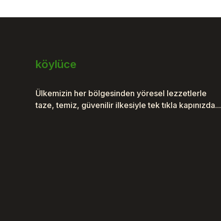
Bu ürüne benzer farklı alternatifler olmalı.
köylüce
Ülkemizin her bölgesinden yöresel lezzetlerle
taze, temiz, güvenilir ilkesiyle tek tıkla kapınızda...