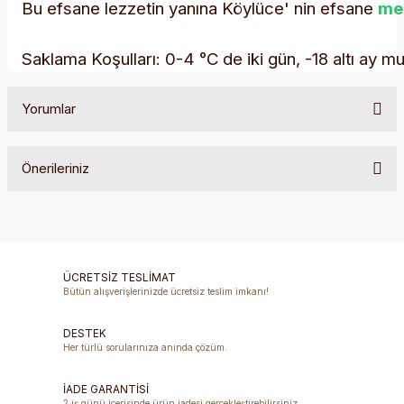
Bu efsane lezzetin yanına Köylüce' nin efsane
me
Saklama Koşulları: 0-4 °C de iki gün, -18 altı ay mu
Yorumlar
Önerileriniz
Bu ürüne ilk yorumu siz yapın!
Bu ürünün fiyat bilgisi, resim, ürün açıklamalarında ve diğer
konularda yetersiz gördüğünüz noktaları öneri formunu
Yorum Yaz
kullanarak tarafımıza iletebilirsiniz.
Görüş ve önerileriniz için teşekkür ederiz.
ÜCRETSİZ TESLİMAT
Bütün alışverişlerinizde ücretsiz teslim imkanı!
Ürün resmi kalitesiz, bozuk veya görüntülenemiyor.
DESTEK
Ürün açıklamasında eksik bilgiler bulunuyor.
Her türlü sorularınıza anında çözüm.
Ürün bilgilerinde hatalar bulunuyor.
Ürün fiyatı diğer sitelerden daha pahalı.
İADE GARANTİSİ
2 iş günü içerisinde ürün iadesi gerçekleştirebilirsiniz.