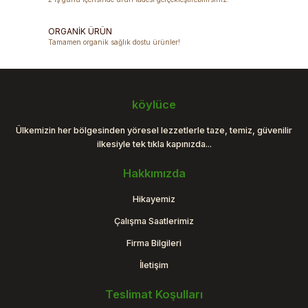
Bu ürüne benzer farklı alternatifler olmalı.
ORGANİK ÜRÜN
Tamamen organik sağlık dostu ürünler!
Gönder
köylüce
Ülkemizin her bölgesinden yöresel lezzetlerle taze, temiz, güvenilir
ilkesiyle tek tıkla kapınızda...
Hakkımızda
Hikayemiz
Çalışma Saatlerimiz
Firma Bilgileri
İletişim
Teslimat Koşulları