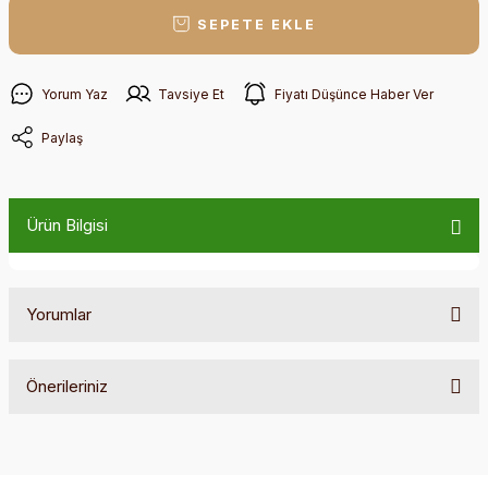
SEPETE EKLE
Yorum Yaz
Tavsiye Et
Fiyatı Düşünce Haber Ver
Paylaş
Ürün Bilgisi
Yorumlar
Önerileriniz
Bu ürüne ilk yorumu siz yapın!
Bu ürünün fiyat bilgisi, resim, ürün açıklamalarında ve diğer
konularda yetersiz gördüğünüz noktaları öneri formunu
Yorum Yaz
kullanarak tarafımıza iletebilirsiniz.