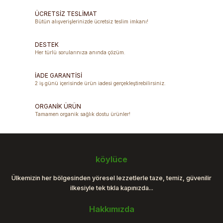
Görüş ve önerileriniz için teşekkür ederiz.
ÜCRETSİZ TESLİMAT
Bütün alışverişlerinizde ücretsiz teslim imkanı!
Ürün resmi kalitesiz, bozuk veya görüntülenemiyor.
DESTEK
Ürün açıklamasında eksik bilgiler bulunuyor.
Her türlü sorularınıza anında çözüm.
Ürün bilgilerinde hatalar bulunuyor.
Ürün fiyatı diğer sitelerden daha pahalı.
İADE GARANTİSİ
2 iş günü içerisinde ürün iadesi gerçekleştirebilirsiniz.
Bu ürüne benzer farklı alternatifler olmalı.
ORGANİK ÜRÜN
Tamamen organik sağlık dostu ürünler!
Gönder
köylüce
Ülkemizin her bölgesinden yöresel lezzetlerle taze, temiz, güvenilir
ilkesiyle tek tıkla kapınızda...
Hakkımızda