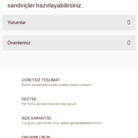
sandviçler hazırlayabilirsiniz.
Yorumlar
Önerileriniz
Bu ürüne ilk yorumu siz yapın!
Bu ürünün fiyat bilgisi, resim, ürün açıklamalarında ve diğer
konularda yetersiz gördüğünüz noktaları öneri formunu
Yorum Yaz
kullanarak tarafımıza iletebilirsiniz.
Görüş ve önerileriniz için teşekkür ederiz.
ÜCRETSİZ TESLİMAT
Bütün alışverişlerinizde ücretsiz teslim imkanı!
Ürün resmi kalitesiz, bozuk veya görüntülenemiyor.
DESTEK
Ürün açıklamasında eksik bilgiler bulunuyor.
Her türlü sorularınıza anında çözüm.
Ürün bilgilerinde hatalar bulunuyor.
Ürün fiyatı diğer sitelerden daha pahalı.
İADE GARANTİSİ
2 iş günü içerisinde ürün iadesi gerçekleştirebilirsiniz.
Bu ürüne benzer farklı alternatifler olmalı.
ORGANİK ÜRÜN