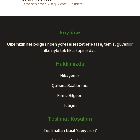
Tamamen organik sağlık dostu ürünler!
Gönder
köylüce
Ülkemizin her bölgesinden yöresel lezzetlerle taze, temiz, güvenilir
ilkesiyle tek tıkla kapınızda...
Hakkımızda
Hikayemiz
Çalışma Saatlerimiz
Firma Bilgileri
İletişim
Teslimat Koşulları
Teslimatları Nasıl Yapıyoruz?