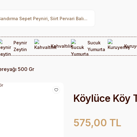
Peynir
Sucuk
Kahvaltılık
Kuruy
Zeytin
Yumurta
ereyağı 500 Gr
Köylüce Köy 
575,00 TL