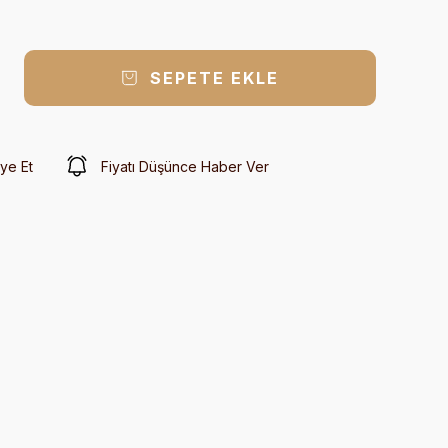
SEPETE EKLE
ye Et
Fiyatı Düşünce Haber Ver