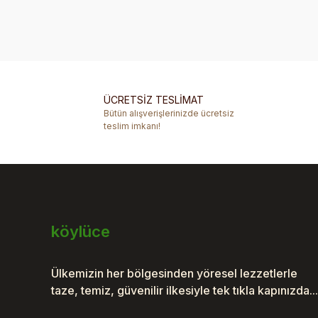
Bu ürünün fiyat bilgisi, resim, ürün açıklamalarında ve 
Görüş ve önerileriniz için teşekkür ederiz.
Ürün resmi kalitesiz, bozuk veya görüntülenemiyor.
Ürün açıklamasında eksik bilgiler bulunuyor.
ÜCRETSİZ TESLİMAT
Ürün bilgilerinde hatalar bulunuyor.
Bütün alışverişlerinizde ücretsiz
Ürün fiyatı diğer sitelerden daha pahalı.
teslim imkanı!
Bu ürüne benzer farklı alternatifler olmalı.
köylüce
Ülkemizin her bölgesinden yöresel lezzetlerle
taze, temiz, güvenilir ilkesiyle tek tıkla kapınızda...