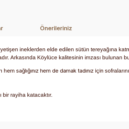
ar
Önerileriniz
yetişen ineklerden elde edilen sütün t
ereyağı
na katm
tadır. Arkasında Köylüce kalitesinin imzası bulunan bu
em sağlığınız hem de damak tadınız için
n h
sofraları
bir rayiha katacaktır.