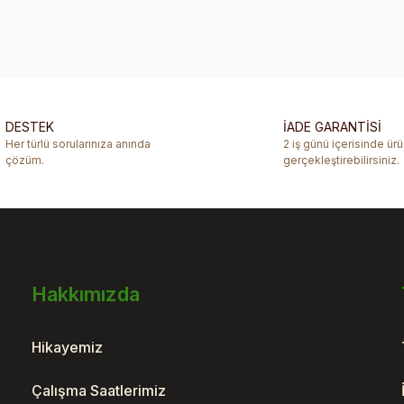
diğer konularda yetersiz gördüğünüz noktaları öneri formunu kullanarak ta
Bu ürüne ilk yorumu siz yapın!
Yorum Yaz
DESTEK
İADE GARANTİSİ
Her türlü sorularınıza anında
2 iş günü içerisinde ür
çözüm.
gerçekleştirebilirsiniz.
Hakkımızda
Gönder
Hikayemiz
Çalışma Saatlerimiz