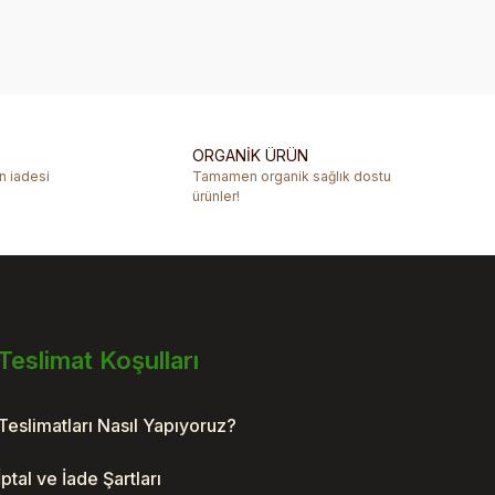
rafımıza iletebilirsiniz.
ORGANİK ÜRÜN
ün iadesi
Tamamen organik sağlık dostu
ürünler!
Teslimat Koşulları
Teslimatları Nasıl Yapıyoruz?
İptal ve İade Şartları