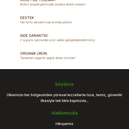
Bütün alışverişlerinizde ücretsiz teslim imkanı!
Ürün resmi kalitesiz, bozuk veya görüntülenemiyor.
DESTEK
Ürün açıklamasında eksik bilgiler bulunuyor.
Her türlü sorularınıza anında çözüm.
Ürün bilgilerinde hatalar bulunuyor.
Ürün fiyatı diğer sitelerden daha pahalı.
İADE GARANTİSİ
2 iş günü içerisinde ürün iadesi gerçekleştirebilirsiniz.
Bu ürüne benzer farklı alternatifler olmalı.
ORGANİK ÜRÜN
Tamamen organik sağlık dostu ürünler!
Gönder
köylüce
Ülkemizin her bölgesinden yöresel lezzetlerle taze, temiz, güvenilir
ilkesiyle tek tıkla kapınızda...
Hakkımızda
Hikayemiz