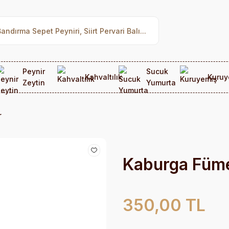
Peynir
Sucuk
Kahvaltılık
Kuruy
Zeytin
Yumurta
r
Kaburga Füm
350,00 TL