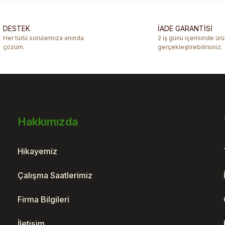
Yorum Yaz
DESTEK
İADE GARANTİSİ
Her türlü sorularınıza anında
2 iş günü içerisinde ür
çözüm.
gerçekleştirebilirsiniz.
Hakkımızda
Gönder
Hikayemiz
Çalışma Saatlerimiz
Firma Bilgileri
İletişim