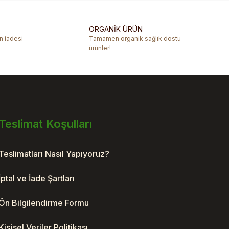
ORGANİK ÜRÜN
ün iadesi
Tamamen organik sağlık dostu
ürünler!
Teslimat Koşulları
Teslimatları Nasıl Yapıyoruz?
İptal ve İade Şartları
Ön Bilgilendirme Formu
Kişisel Veriler Politikası