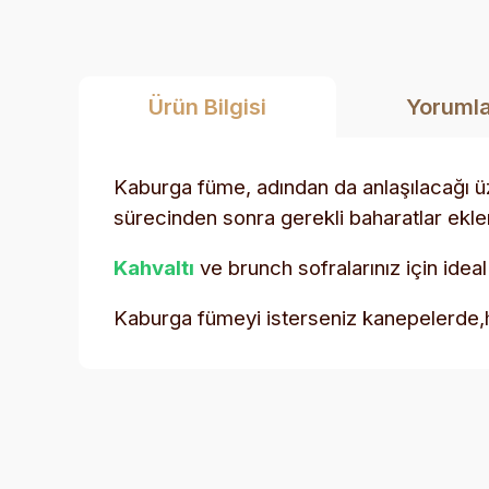
Ürün Bilgisi
Yoruml
Kaburga füme, adından da anlaşılacağı üz
sürecinden sonra gerekli baharatlar eklen
Kahvaltı
ve brunch sofralarınız için ideal 
Kaburga fümeyi
isterseniz kanepelerde,h
Bu ürünün fiyat bilgisi, resim, ürün açıklamalarında ve 
Görüş ve önerileriniz için teşekkür ederiz.