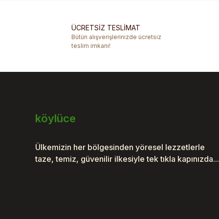
Ürün resmi kalitesiz, bozuk veya görüntülenemiyor.
Ürün açıklamasında eksik bilgiler bulunuyor.
ÜCRETSİZ TESLİMAT
Ürün bilgilerinde hatalar bulunuyor.
Bütün alışverişlerinizde ücretsiz
Ürün fiyatı diğer sitelerden daha pahalı.
teslim imkanı!
Bu ürüne benzer farklı alternatifler olmalı.
köylüce
Ülkemizin her bölgesinden yöresel lezzetlerle
taze, temiz, güvenilir ilkesiyle tek tıkla kapınızda...