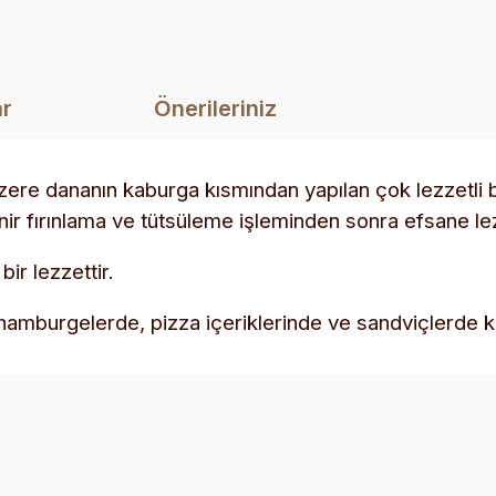
ar
Önerileriniz
ere dananın kaburga kısmından yapılan çok lezzetli b
ir fırınlama ve tütsüleme işleminden sonra efsane lez
bir lezzettir.
amburgelerde, pizza içeriklerinde ve sandviçlerde kul
diğer konularda yetersiz gördüğünüz noktaları öneri formunu kullanarak ta
Bu ürüne ilk yorumu siz yapın!