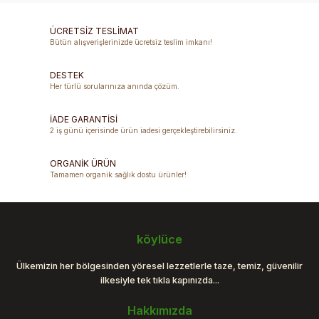
kullanarak tarafımıza iletebilirsiniz.
Görüş ve önerileriniz için teşekkür ederiz.
ÜCRETSİZ TESLİMAT
Bütün alışverişlerinizde ücretsiz teslim imkanı!
Ürün resmi kalitesiz, bozuk veya görüntülenemiyor.
DESTEK
Ürün açıklamasında eksik bilgiler bulunuyor.
Her türlü sorularınıza anında çözüm.
Ürün bilgilerinde hatalar bulunuyor.
Ürün fiyatı diğer sitelerden daha pahalı.
İADE GARANTİSİ
2 iş günü içerisinde ürün iadesi gerçekleştirebilirsiniz.
Bu ürüne benzer farklı alternatifler olmalı.
ORGANİK ÜRÜN
Tamamen organik sağlık dostu ürünler!
Gönder
köylüce
Ülkemizin her bölgesinden yöresel lezzetlerle taze, temiz, güvenilir
ilkesiyle tek tıkla kapınızda...
Hakkımızda