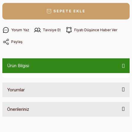
SEPETE EKLE
Yorum Yaz
Tavsiye Et
Fiyatı Düşünce Haber Ver
Paylaş
Ürün Bilgisi
Yorumlar
Önerileriniz
Bu ürüne ilk yorumu siz yapın!
Bu ürünün fiyat bilgisi, resim, ürün açıklamalarında ve diğer
konularda yetersiz gördüğünüz noktaları öneri formunu
Yorum Yaz