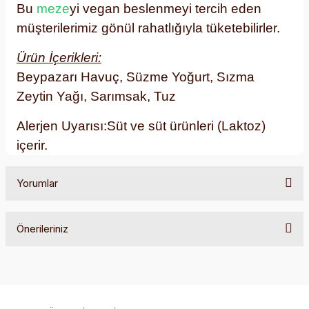
Bu
meze
yi vegan beslenmeyi tercih eden
müşterilerimiz gönül rahatlığıyla tüketebilirler.
Ürün
İçerikleri:
Beypazarı Havuç, Süzme Yoğurt, Sızma
Zeytin Yağı, Sarımsak, Tuz
Alerjen Uyarısı:Süt ve süt ürünleri (Laktoz)
içerir.
Yorumlar
Önerileriniz
Bu ürüne ilk yorumu siz yapın!
Bu ürünün fiyat bilgisi, resim, ürün açıklamalarında ve diğer
konularda yetersiz gördüğünüz noktaları öneri formunu
Yorum Yaz
kullanarak tarafımıza iletebilirsiniz.
Görüş ve önerileriniz için teşekkür ederiz.