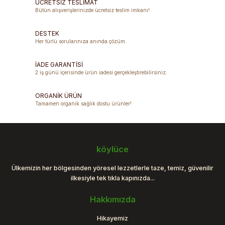
ÜCRETSİZ TESLİMAT
Bütün alışverişlerinizde ücretsiz teslim imkanı!
Ürün resmi kalitesiz, bozuk veya görüntülenemiyor.
DESTEK
Ürün açıklamasında eksik bilgiler bulunuyor.
Her türlü sorularınıza anında çözüm.
Ürün bilgilerinde hatalar bulunuyor.
Ürün fiyatı diğer sitelerden daha pahalı.
İADE GARANTİSİ
2 iş günü içerisinde ürün iadesi gerçekleştirebilirsiniz.
Bu ürüne benzer farklı alternatifler olmalı.
ORGANİK ÜRÜN
Tamamen organik sağlık dostu ürünler!
Gönder
köylüce
Ülkemizin her bölgesinden yöresel lezzetlerle taze, temiz, güvenilir
ilkesiyle tek tıkla kapınızda...
Hakkımızda
Hikayemiz