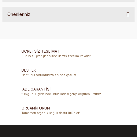
Önerileriniz
Bu ürüne ilk yorumu siz yapın!
Bu ürünün fiyat bilgisi, resim, ürün açıklamalarında ve diğer
konularda yetersiz gördüğünüz noktaları öneri formunu
Yorum Yaz
kullanarak tarafımıza iletebilirsiniz.
Görüş ve önerileriniz için teşekkür ederiz.
ÜCRETSİZ TESLİMAT
Bütün alışverişlerinizde ücretsiz teslim imkanı!
Ürün resmi kalitesiz, bozuk veya görüntülenemiyor.
DESTEK
Ürün açıklamasında eksik bilgiler bulunuyor.
Her türlü sorularınıza anında çözüm.
Ürün bilgilerinde hatalar bulunuyor.
Ürün fiyatı diğer sitelerden daha pahalı.
İADE GARANTİSİ
2 iş günü içerisinde ürün iadesi gerçekleştirebilirsiniz.
Bu ürüne benzer farklı alternatifler olmalı.
ORGANİK ÜRÜN
Tamamen organik sağlık dostu ürünler!