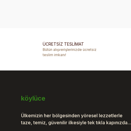
Bu ürünün fiyat bilgisi, resim, ürün açıklamalarında ve 
Görüş ve önerileriniz için teşekkür ederiz.
Ürün resmi kalitesiz, bozuk veya görüntülenemiyor.
Ürün açıklamasında eksik bilgiler bulunuyor.
ÜCRETSİZ TESLİMAT
Ürün bilgilerinde hatalar bulunuyor.
Bütün alışverişlerinizde ücretsiz
Ürün fiyatı diğer sitelerden daha pahalı.
teslim imkanı!
Bu ürüne benzer farklı alternatifler olmalı.
köylüce
Ülkemizin her bölgesinden yöresel lezzetlerle
taze, temiz, güvenilir ilkesiyle tek tıkla kapınızda...