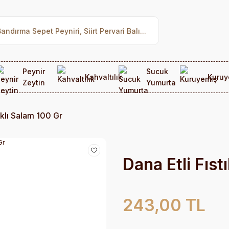
Peynir
Sucuk
Kahvaltılık
Kuruy
Zeytin
Yumurta
tıklı Salam 100 Gr
Dana Etli Fıst
243,00 TL