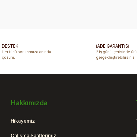
diğer konularda yetersiz gördüğünüz noktaları öneri formunu kullanarak ta
Bu ürüne ilk yorumu siz yapın!
Yorum Yaz
DESTEK
İADE GARANTİSİ
Her türlü sorularınıza anında
2 iş günü içerisinde ür
çözüm.
gerçekleştirebilirsiniz.
Hakkımızda
Gönder
Hikayemiz
Çalışma Saatlerimiz