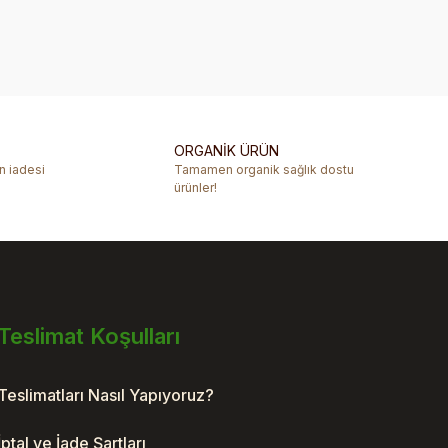
rafımıza iletebilirsiniz.
ORGANİK ÜRÜN
ün iadesi
Tamamen organik sağlık dostu
ürünler!
Teslimat Koşulları
Teslimatları Nasıl Yapıyoruz?
İptal ve İade Şartları