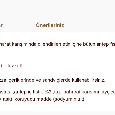
ar
Önerileriniz
aharat karışımında dilendirilen etin içine bütün antep fıs
bir lezzettir.
izza içeriklerinde ve sandviçlerde kullanabilirsiniz.
tası ,antep iç fıstık %3 ,tuz ,baharat karışımı ,ayçiçek
k asit) ,koruyucu madde (sodyum nitrit)