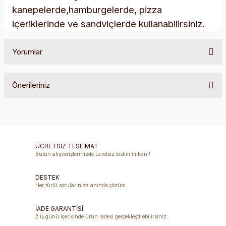
kanepelerde,hamburgelerde, pizza
içeriklerinde ve sandviçlerde kullanabilirsiniz.
Yorumlar
Önerileriniz
Bu ürüne ilk yorumu siz yapın!
Bu ürünün fiyat bilgisi, resim, ürün açıklamalarında ve diğer
konularda yetersiz gördüğünüz noktaları öneri formunu
Yorum Yaz
kullanarak tarafımıza iletebilirsiniz.
Görüş ve önerileriniz için teşekkür ederiz.
ÜCRETSİZ TESLİMAT
Bütün alışverişlerinizde ücretsiz teslim imkanı!
Ürün resmi kalitesiz, bozuk veya görüntülenemiyor.
DESTEK
Ürün açıklamasında eksik bilgiler bulunuyor.
Her türlü sorularınıza anında çözüm.
Ürün bilgilerinde hatalar bulunuyor.
Ürün fiyatı diğer sitelerden daha pahalı.
İADE GARANTİSİ
2 iş günü içerisinde ürün iadesi gerçekleştirebilirsiniz.
Bu ürüne benzer farklı alternatifler olmalı.