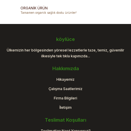
ORGANİK ÜRÜN
Tamamen organik sağlık dostu ürünler!
Gönder
köylüce
Ülkemizin her bölgesinden yöresel lezzetlerle taze, temiz, güvenilir
ilkesiyle tek tıkla kapınızda...
Hakkımızda
Hikayemiz
Çalışma Saatlerimiz
Firma Bilgileri
İletişim
Teslimat Koşulları
Teslimatları Nasıl Yapıyoruz?