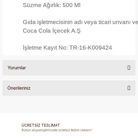
Süzme Ağırlık:
500 Ml
Gıda işletmecisinin adı veya ticari unvanı ve
Coca Cola İçecek A.Ş
İşletme Kayıt No:
TR-16-K009424
Yorumlar
Önerileriniz
Bu ürüne ilk yorumu siz yapın!
Bu ürünün fiyat bilgisi, resim, ürün açıklamalarında ve diğer
konularda yetersiz gördüğünüz noktaları öneri formunu
Yorum Yaz
kullanarak tarafımıza iletebilirsiniz.
Görüş ve önerileriniz için teşekkür ederiz.
ÜCRETSİZ TESLİMAT
Bütün alışverişlerinizde ücretsiz teslim imkanı!
Ürün resmi kalitesiz, bozuk veya görüntülenemiyor.