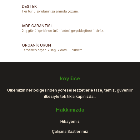
DESTEK
Ürün açıklamasında eksik bilgiler bulunuyor.
Her türlü sorularınıza anında çözüm.
Ürün bilgilerinde hatalar bulunuyor.
Ürün fiyatı diğer sitelerden daha pahalı.
İADE GARANTİSİ
2 iş günü içerisinde ürün iadesi gerçekleştirebilirsiniz.
Bu ürüne benzer farklı alternatifler olmalı.
ORGANİK ÜRÜN
Tamamen organik sağlık dostu ürünler!
Gönder
köylüce
Ülkemizin her bölgesinden yöresel lezzetlerle taze, temiz, güvenilir
ilkesiyle tek tıkla kapınızda...
Hakkımızda
Hikayemiz
Çalışma Saatlerimiz