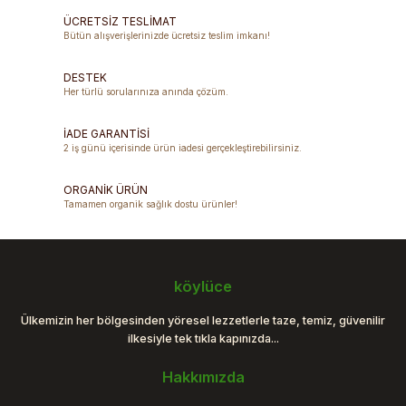
Görüş ve önerileriniz için teşekkür ederiz.
ÜCRETSİZ TESLİMAT
Bütün alışverişlerinizde ücretsiz teslim imkanı!
Ürün resmi kalitesiz, bozuk veya görüntülenemiyor.
DESTEK
Ürün açıklamasında eksik bilgiler bulunuyor.
Her türlü sorularınıza anında çözüm.
Ürün bilgilerinde hatalar bulunuyor.
Ürün fiyatı diğer sitelerden daha pahalı.
İADE GARANTİSİ
2 iş günü içerisinde ürün iadesi gerçekleştirebilirsiniz.
Bu ürüne benzer farklı alternatifler olmalı.
ORGANİK ÜRÜN
Tamamen organik sağlık dostu ürünler!
Gönder
köylüce
Ülkemizin her bölgesinden yöresel lezzetlerle taze, temiz, güvenilir
ilkesiyle tek tıkla kapınızda...
Hakkımızda