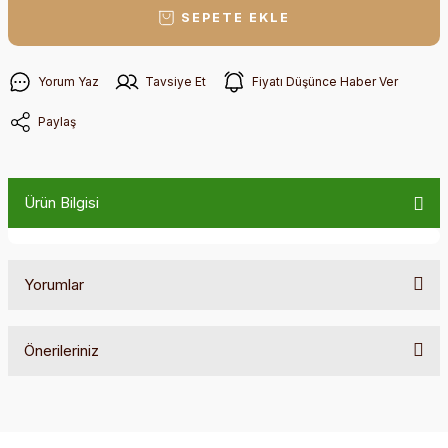
SEPETE EKLE
Yorum Yaz
Tavsiye Et
Fiyatı Düşünce Haber Ver
Paylaş
Ürün Bilgisi
Yorumlar
Önerileriniz
Bu ürüne ilk yorumu siz yapın!
Bu ürünün fiyat bilgisi, resim, ürün açıklamalarında ve diğer
konularda yetersiz gördüğünüz noktaları öneri formunu
Yorum Yaz
kullanarak tarafımıza iletebilirsiniz.