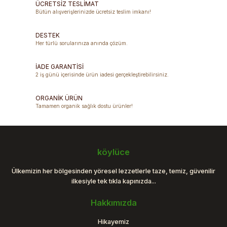
ÜCRETSİZ TESLİMAT
Bütün alışverişlerinizde ücretsiz teslim imkanı!
Ürün resmi kalitesiz, bozuk veya görüntülenemiyor.
DESTEK
Ürün açıklamasında eksik bilgiler bulunuyor.
Her türlü sorularınıza anında çözüm.
Ürün bilgilerinde hatalar bulunuyor.
Ürün fiyatı diğer sitelerden daha pahalı.
İADE GARANTİSİ
2 iş günü içerisinde ürün iadesi gerçekleştirebilirsiniz.
Bu ürüne benzer farklı alternatifler olmalı.
ORGANİK ÜRÜN
Tamamen organik sağlık dostu ürünler!
Gönder
köylüce
Ülkemizin her bölgesinden yöresel lezzetlerle taze, temiz, güvenilir
ilkesiyle tek tıkla kapınızda...
Hakkımızda
Hikayemiz