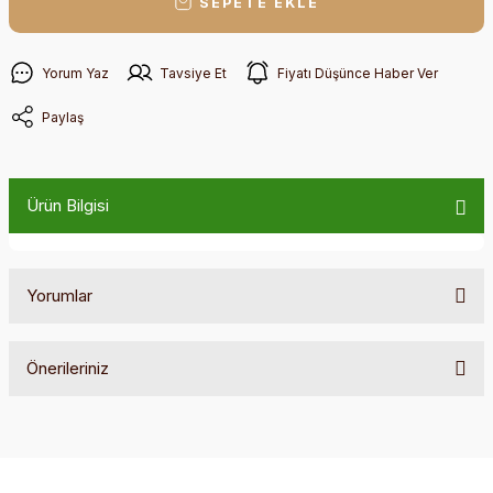
SEPETE EKLE
Yorum Yaz
Tavsiye Et
Fiyatı Düşünce Haber Ver
Paylaş
Ürün Bilgisi
Yorumlar
Önerileriniz
Bu ürüne ilk yorumu siz yapın!
Bu ürünün fiyat bilgisi, resim, ürün açıklamalarında ve diğer
konularda yetersiz gördüğünüz noktaları öneri formunu
Yorum Yaz
kullanarak tarafımıza iletebilirsiniz.
Görüş ve önerileriniz için teşekkür ederiz.