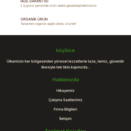
Ürün fiyatı diğer sitelerden daha pahalı.
İADE GARANTİSİ
2 iş günü içerisinde ürün iadesi gerçekleştirebilirsiniz.
Bu ürüne benzer farklı alternatifler olmalı.
ORGANİK ÜRÜN
Tamamen organik sağlık dostu ürünler!
Gönder
köylüce
Ülkemizin her bölgesinden yöresel lezzetlerle taze, temiz, güvenilir
ilkesiyle tek tıkla kapınızda...
Hakkımızda
Hikayemiz
Çalışma Saatlerimiz
Firma Bilgileri
İletişim