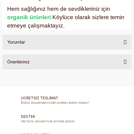
Hem sağlığınız hem de sevdikleriniz için
organik ürünleri
Köylüce olarak sizlere temin
etmeye çalışmaktayız.
Yorumlar
Önerileriniz
Bu ürüne ilk yorumu siz yapın!
Bu ürünün fiyat bilgisi, resim, ürün açıklamalarında ve diğer
konularda yetersiz gördüğünüz noktaları öneri formunu
Yorum Yaz
kullanarak tarafımıza iletebilirsiniz.
Görüş ve önerileriniz için teşekkür ederiz.
ÜCRETSİZ TESLİMAT
Bütün alışverişlerinizde ücretsiz teslim imkanı!
Ürün resmi kalitesiz, bozuk veya görüntülenemiyor.
DESTEK
Ürün açıklamasında eksik bilgiler bulunuyor.
Her türlü sorularınıza anında çözüm.
Ürün bilgilerinde hatalar bulunuyor.