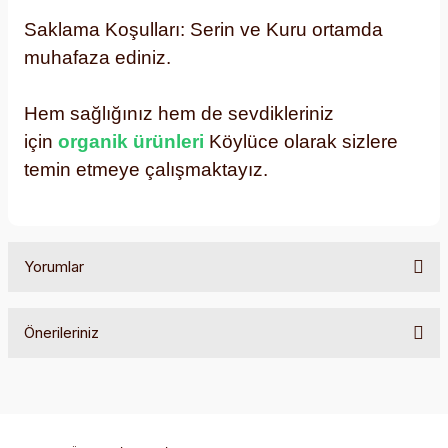
Saklama Koşulları:
Serin ve Kuru ortamda
muhafaza ediniz.
Hem sağlığınız hem de sevdikleriniz
için
organik ürünleri
Köylüce olarak sizlere
temin etmeye çalışmaktayız.
Yorumlar
Önerileriniz
Bu ürüne ilk yorumu siz yapın!
Bu ürünün fiyat bilgisi, resim, ürün açıklamalarında ve diğer
konularda yetersiz gördüğünüz noktaları öneri formunu
Yorum Yaz
kullanarak tarafımıza iletebilirsiniz.
Görüş ve önerileriniz için teşekkür ederiz.