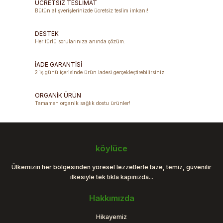
ÜCRETSİZ TESLİMAT
Bütün alışverişlerinizde ücretsiz teslim imkanı!
Ürün resmi kalitesiz, bozuk veya görüntülenemiyor.
DESTEK
Ürün açıklamasında eksik bilgiler bulunuyor.
Her türlü sorularınıza anında çözüm.
Ürün bilgilerinde hatalar bulunuyor.
Ürün fiyatı diğer sitelerden daha pahalı.
İADE GARANTİSİ
2 iş günü içerisinde ürün iadesi gerçekleştirebilirsiniz.
Bu ürüne benzer farklı alternatifler olmalı.
ORGANİK ÜRÜN
Tamamen organik sağlık dostu ürünler!
Gönder
köylüce
Ülkemizin her bölgesinden yöresel lezzetlerle taze, temiz, güvenilir
ilkesiyle tek tıkla kapınızda...
Hakkımızda
Hikayemiz