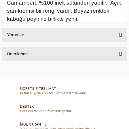
Camambert, %100 inek sütünden yapılır. Açık
sarı-kremsi bir rengi vardır. Beyaz renkteki
kabuğu peynirle birlikte yenir.
Yorumlar
Önerileriniz
Bu ürüne ilk yorumu siz yapın!
Bu ürünün fiyat bilgisi, resim, ürün açıklamalarında ve diğer
konularda yetersiz gördüğünüz noktaları öneri formunu
Yorum Yaz
kullanarak tarafımıza iletebilirsiniz.
Görüş ve önerileriniz için teşekkür ederiz.
ÜCRETSİZ TESLİMAT
Bütün alışverişlerinizde ücretsiz teslim imkanı!
Ürün resmi kalitesiz, bozuk veya görüntülenemiyor.
DESTEK
Ürün açıklamasında eksik bilgiler bulunuyor.
Her türlü sorularınıza anında çözüm.
Ürün bilgilerinde hatalar bulunuyor.
Ürün fiyatı diğer sitelerden daha pahalı.
İADE GARANTİSİ
2 iş günü içerisinde ürün iadesi gerçekleştirebilirsiniz.