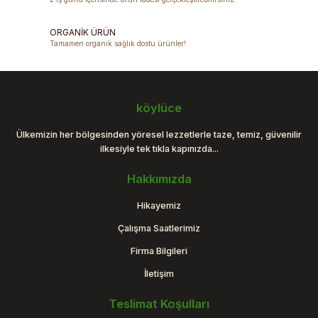
Bu ürüne benzer farklı alternatifler olmalı.
ORGANİK ÜRÜN
Tamamen organik sağlık dostu ürünler!
Gönder
köylüce
Ülkemizin her bölgesinden yöresel lezzetlerle taze, temiz, güvenilir
ilkesiyle tek tıkla kapınızda...
Hakkımızda
Hikayemiz
Çalışma Saatlerimiz
Firma Bilgileri
İletişim
Teslimat Koşulları