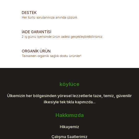
Ürün resmi kalitesiz, bozuk veya görüntülenemiyor.
DESTEK
Ürün açıklamasında eksik bilgiler bulunuyor.
Her türlü sorularınıza anında çözüm.
Ürün bilgilerinde hatalar bulunuyor.
Ürün fiyatı diğer sitelerden daha pahalı.
İADE GARANTİSİ
2 iş günü içerisinde ürün iadesi gerçekleştirebilirsiniz.
Bu ürüne benzer farklı alternatifler olmalı.
ORGANİK ÜRÜN
Tamamen organik sağlık dostu ürünler!
Gönder
köylüce
Ülkemizin her bölgesinden yöresel lezzetlerle taze, temiz, güvenilir
ilkesiyle tek tıkla kapınızda...
Hakkımızda
Hikayemiz
Çalışma Saatlerimiz