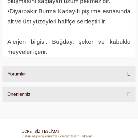
oluşmasını sağlayan üzüm pekmezidir.
•Diyarbakır Burma Kadayıfı pişirme esnasında
alt ve üst yüzeyleri hafifçe sertleştirilir.
Alerjen bilgisi: Buğday, şeker ve kabuklu
meyveler içerir.
Yorumlar
Önerileriniz
Bu ürüne ilk yorumu siz yapın!
Bu ürünün fiyat bilgisi, resim, ürün açıklamalarında ve diğer
konularda yetersiz gördüğünüz noktaları öneri formunu
Yorum Yaz
kullanarak tarafımıza iletebilirsiniz.
Görüş ve önerileriniz için teşekkür ederiz.
ÜCRETSİZ TESLİMAT
Bütün alışverişlerinizde ücretsiz teslim imkanı!