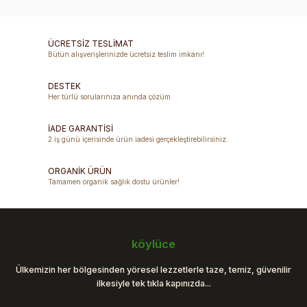
konularda yetersiz gördüğünüz noktaları öneri formunu
Yorum Yaz
kullanarak tarafımıza iletebilirsiniz.
Görüş ve önerileriniz için teşekkür ederiz.
ÜCRETSİZ TESLİMAT
Bütün alışverişlerinizde ücretsiz teslim imkanı!
Ürün resmi kalitesiz, bozuk veya görüntülenemiyor.
DESTEK
Ürün açıklamasında eksik bilgiler bulunuyor.
Her türlü sorularınıza anında çözüm.
Ürün bilgilerinde hatalar bulunuyor.
Ürün fiyatı diğer sitelerden daha pahalı.
İADE GARANTİSİ
2 iş günü içerisinde ürün iadesi gerçekleştirebilirsiniz.
Bu ürüne benzer farklı alternatifler olmalı.
ORGANİK ÜRÜN
Tamamen organik sağlık dostu ürünler!
Gönder
köylüce
Ülkemizin her bölgesinden yöresel lezzetlerle taze, temiz, güvenilir
ilkesiyle tek tıkla kapınızda...