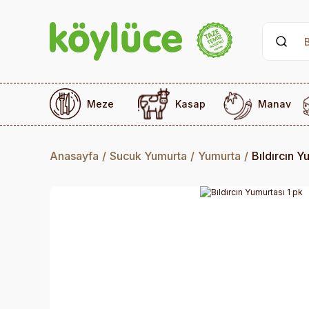
Meze
Kasap
Manav
Anasayfa
Sucuk Yumurta
Yumurta
Bıldırcın Y