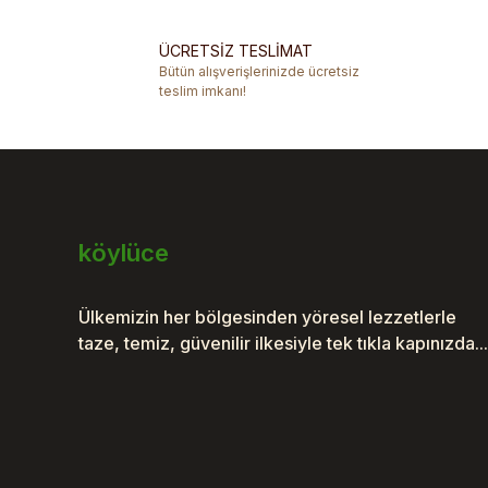
Ürün açıklamasında eksik bilgiler bulunuyor.
ÜCRETSİZ TESLİMAT
Ürün bilgilerinde hatalar bulunuyor.
Bütün alışverişlerinizde ücretsiz
Ürün fiyatı diğer sitelerden daha pahalı.
teslim imkanı!
Bu ürüne benzer farklı alternatifler olmalı.
köylüce
Ülkemizin her bölgesinden yöresel lezzetlerle
taze, temiz, güvenilir ilkesiyle tek tıkla kapınızda...