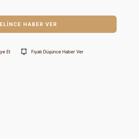
ELİNCE HABER VER
ye Et
Fiyatı Düşünce Haber Ver