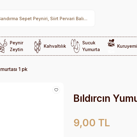
Peynir
Sucuk
Kahvaltılık
Kuruyemi
Zeytin
Yumurta
umurtası 1 pk
Bıldırcın Yumu
9,00 TL