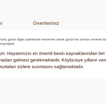
ar
Önerileriniz
rta, günün diğer saatlerinde menemen olarak günün her zamanı severek tüketi
 kaynağıdır.
yin.
Hayatımızın en önemli besin kaynaklarından biri 
adan gelmesi gerekmektedir. Köylüceye yılların ver
umurtaları sizlere sunmasını sağlamaktadır.
diğer konularda yetersiz gördüğünüz noktaları öneri formunu kullanarak ta
Bu ürüne ilk yorumu siz yapın!