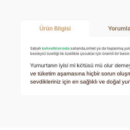
Ürün Bilgisi
Yoruml
Sabah
kahvaltılarında
sahanda,omlet ya da haşlanmış yumu
besleyici özelliği ile özellikle çocuklar için önemli bir besin
Yumurtanın iyisi mi kötüsü mü olur deme
ve tüketim aşamasına hiçbir sorun oluşm
sevdikleriniz için en sağlıklı ve doğal y
Bu ürünün fiyat bilgisi, resim, ürün açıklamalarında ve 
Görüş ve önerileriniz için teşekkür ederiz.
Ürün resmi kalitesiz, bozuk veya görüntülenemiyor.