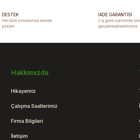
Yorum Yaz
DESTEK
İADE GARANTİSİ
Her türlü sorularınıza anında
2 iş günü içerisinde ür
çözüm.
gerçekleştirebilirsiniz.
Hakkımızda
Gönder
Hikayemiz
Çalışma Saatlerimiz
Firma Bilgileri
İletişim