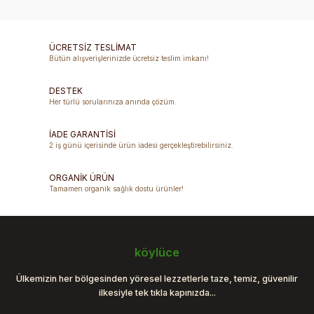
konularda yetersiz gördüğünüz noktaları öneri formunu
Yorum Yaz
kullanarak tarafımıza iletebilirsiniz.
Görüş ve önerileriniz için teşekkür ederiz.
ÜCRETSİZ TESLİMAT
Bütün alışverişlerinizde ücretsiz teslim imkanı!
Ürün resmi kalitesiz, bozuk veya görüntülenemiyor.
DESTEK
Ürün açıklamasında eksik bilgiler bulunuyor.
Her türlü sorularınıza anında çözüm.
Ürün bilgilerinde hatalar bulunuyor.
Ürün fiyatı diğer sitelerden daha pahalı.
İADE GARANTİSİ
2 iş günü içerisinde ürün iadesi gerçekleştirebilirsiniz.
Bu ürüne benzer farklı alternatifler olmalı.
ORGANİK ÜRÜN
Tamamen organik sağlık dostu ürünler!
Gönder
köylüce
Ülkemizin her bölgesinden yöresel lezzetlerle taze, temiz, güvenilir
ilkesiyle tek tıkla kapınızda...