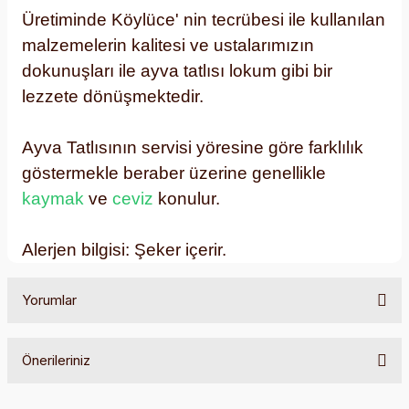
Üretiminde Köylüce' nin tecrübesi ile kullanılan
malzemelerin kalitesi ve ustalarımızın
dokunuşları ile ayva tatlısı lokum gibi bir
lezzete dönüşmektedir.
Ayva Tatlısının servisi yöresine göre farklılık
göstermekle beraber üzerine genellikle
kaymak
ve
ceviz
konulur.
Alerjen bilgisi: Şeker içerir.
Yorumlar
Önerileriniz
Bu ürüne ilk yorumu siz yapın!
Bu ürünün fiyat bilgisi, resim, ürün açıklamalarında ve diğer